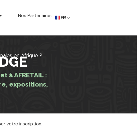
Nos Partenaires
FR
nales en Afrique ?
DGE
t à AFRETAIL :
re, expositions,
er votre inscription.