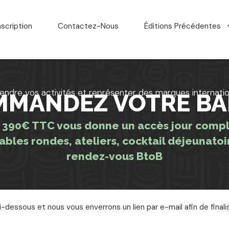
nscription
Contactez-Nous
Éditions Précédentes
endre vos activités et représenter des marques internatio
MMANDEZ VOTRE BA
 390€ TTC vous donne un accès jour comple
bles rondes, ateliers, cocktail déjeunatoi
rendez-vous BtoB
dessous et nous vous enverrons un lien par e-mail afin de finalis